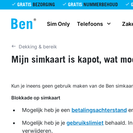
Overslaan en naar de inhoud gaan
GRATIS
BEZORGING
GRATIS
NUMMERBEHOUD
Sim Only
Telefoons
Zake
Dekking & bereik
Mijn simkaart is kapot, wat mo
Kun je ineens geen gebruik maken van de Ben simkaart 
Blokkade op simkaart
Mogelijk heb je een
betalingsachterstand
en
Mogelijk heb je je
gebruikslimiet
behaald. In
verwijderen.