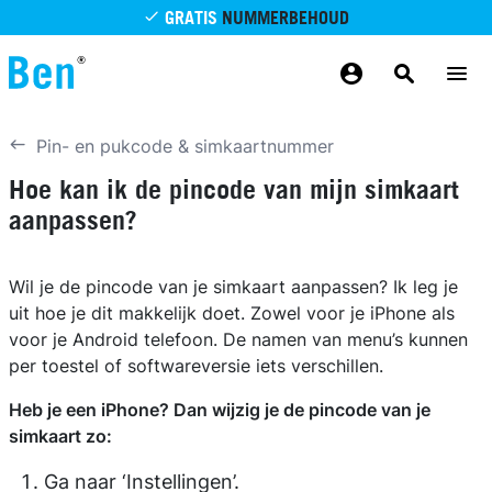
Overslaan en naar de inhoud gaan
GRATIS
NUMMERBEHOUD
GRATIS
BETROUWBAAR
MAANDELIJKS AANPASSEN
GRATIS
BEZORGING
ODIDO NETWERK
Pin- en pukcode & simkaartnummer
Hoe kan ik de pincode van mijn simkaart
aanpassen?
Wil je de pincode van je simkaart aanpassen?
Ik leg je
uit hoe je dit makkelijk doet. Zowel voor je iPhone als
voor je Android telefoon. De namen van menu’s kunnen
per toestel of softwareversie iets verschillen.
Heb je een iPhone? Dan wijzig je de pincode van je
simkaart zo:
Ga naar ‘Instellingen’.