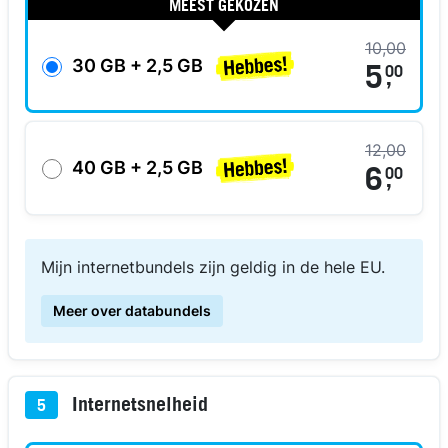
MEEST GEKOZEN
10,00
30 GB + 2,5 GB
5
00
,
12,00
40 GB + 2,5 GB
6
00
,
Mijn internetbundels zijn geldig in de hele EU.
Meer over databundels
Internetsnelheid
5