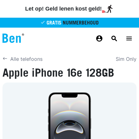
Overslaan en naar de inhoud gaan
Let op! Geld lenen kost geld!
GRATIS
NUMMERBEHOUD
GRATIS
BETROUWBAAR
MAANDELIJKS AANPASSEN
GRATIS
BEZORGING
ODIDO NETWERK
Sim Only
Alle telefoons
Apple iPhone 16e 128GB