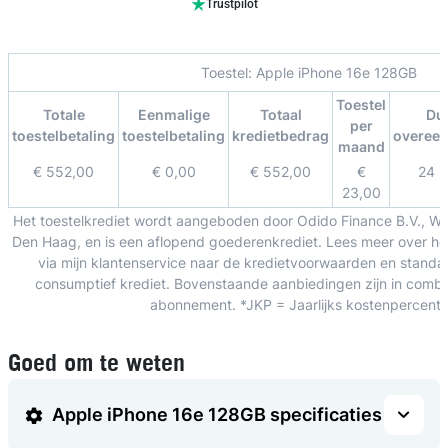
Trustpilot
Toestel:
Apple iPhone 16e 128GB
Toestel
Totale
Eenmalige
Totaal
Du
per
toestelbetaling
toestelbetaling
kredietbedrag
overee
maand
€ 552,00
€ 0,00
€ 552,00
€
24 
23,00
Het toestelkrediet wordt aangeboden door Odido Finance B.V., W
Den Haag, en is een aflopend goederenkrediet. Lees meer over het
via mijn klantenservice naar de kredietvoorwaarden en standa
consumptief krediet. Bovenstaande aanbiedingen zijn in combin
abonnement. *JKP = Jaarlijks kostenpercent
Goed om te weten
Apple iPhone 16e 128GB specificaties