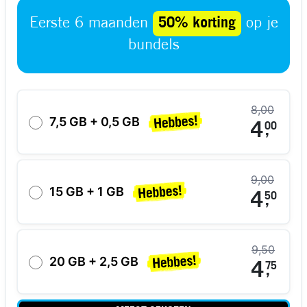
Eerste 6 maanden
50% korting
op je
bundels
8,00
7,5 GB + 0,5 GB
4
00
,
9,00
15 GB + 1 GB
4
50
,
9,50
20 GB + 2,5 GB
4
75
,