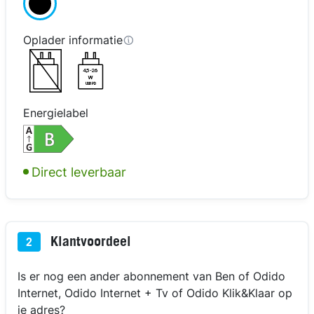
Oplader informatie
4,5-26
W
USB PD
Energielabel
kijk in 3D
Direct leverbaar
Klantvoordeel
2
Is er nog een ander abonnement van Ben of Odido
Internet, Odido Internet + Tv of Odido Klik&Klaar op
je adres?