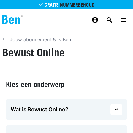
Overslaan en naar de inhoud gaan
GRATIS
NUMMERBEHOUD
GRATIS
BETROUWBAAR
MAANDELIJKS AANPASSEN
GRATIS
BEZORGING
ODIDO NETWERK
Jouw abonnement & Ik Ben
Bewust Online
Kies een onderwerp
Wat is Bewust Online?