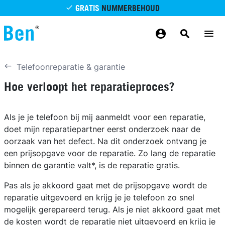
Overslaan en naar de inhoud gaan
GRATIS
NUMMERBEHOUD
GRATIS
BETROUWBAAR
MAANDELIJKS AANPASSEN
GRATIS
BEZORGING
ODIDO NETWERK
Telefoonreparatie & garantie
Hoe verloopt het reparatieproces?
Als je je telefoon bij mij aanmeldt voor een reparatie,
doet mijn reparatiepartner eerst onderzoek naar de
oorzaak van het defect. Na dit onderzoek ontvang je
een prijsopgave voor de reparatie. Zo lang de reparatie
binnen de garantie valt*, is de reparatie gratis.
Pas als je akkoord gaat met de prijsopgave wordt de
reparatie uitgevoerd en krijg je je telefoon zo snel
mogelijk gerepareerd terug. Als je niet akkoord gaat met
de kosten wordt de reparatie niet uitgevoerd en krijg je