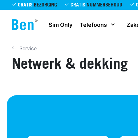
Overslaan en naar de inhoud gaan
GRATIS
BEZORGING
GRATIS
NUMMERBEHOUD
Sim Only
Telefoons
Zake
Service
Netwerk & dekking