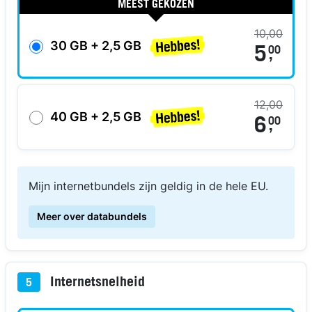
MEEST GEKOZEN
10,00
30 GB + 2,5 GB
5
00
,
12,00
40 GB + 2,5 GB
6
00
,
Mijn internetbundels zijn geldig in de hele EU.
Meer over databundels
Internetsnelheid
5