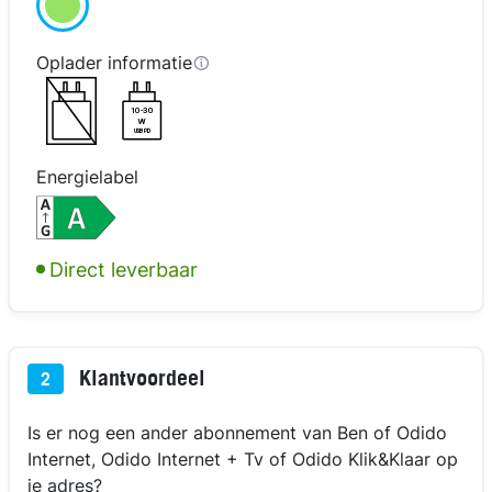
Oplader informatie
10-30
W
USB PD
Energielabel
kijk in 3D
Direct leverbaar
Klantvoordeel
2
Is er nog een ander abonnement van Ben of Odido
Internet, Odido Internet + Tv of Odido Klik&Klaar op
je adres?