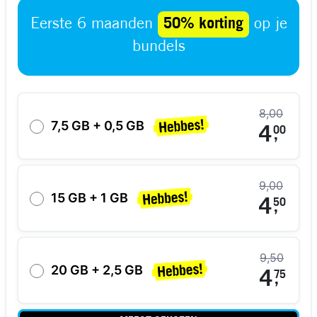
Eerste 6 maanden
50% korting
op je
bundels
8,00
7,5 GB + 0,5 GB
4
00
,
9,00
15 GB + 1 GB
4
50
,
9,50
20 GB + 2,5 GB
4
75
,