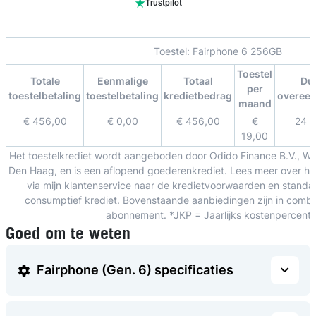
Trustpilot
Toestel:
Fairphone 6 256GB
Toestel
Totale
Eenmalige
Totaal
Du
per
toestelbetaling
toestelbetaling
kredietbedrag
overee
maand
€ 456,00
€ 0,00
€ 456,00
€
24 
19,00
Het toestelkrediet wordt aangeboden door Odido Finance B.V., W
Den Haag, en is een aflopend goederenkrediet. Lees meer over het
via mijn klantenservice naar de kredietvoorwaarden en standa
consumptief krediet. Bovenstaande aanbiedingen zijn in combin
abonnement. *JKP = Jaarlijks kostenpercent
Goed om te weten
Fairphone (Gen. 6) specificaties