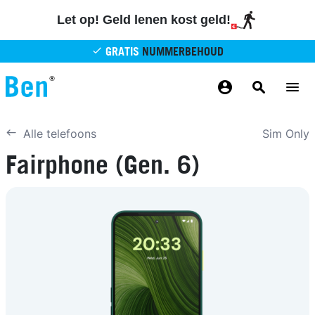
Overslaan en naar de inhoud gaan
Let op! Geld lenen kost geld!
GRATIS
NUMMERBEHOUD
GRATIS
BETROUWBAAR
MAANDELIJKS AANPASSEN
GRATIS
BEZORGING
ODIDO NETWERK
Sim Only
Alle telefoons
Fairphone (Gen. 6)