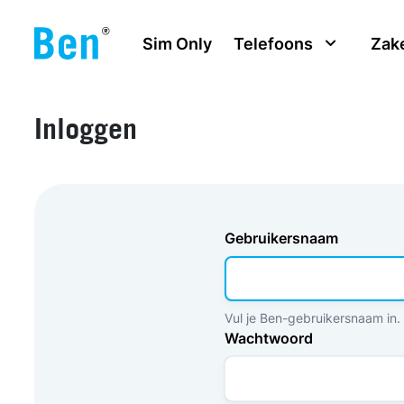
Overslaan en naar de inhoud gaan
Sim Only
Telefoons
Zake
Inloggen
Gebruikersnaam
Vul je Ben-gebruikersnaam in.
Wachtwoord