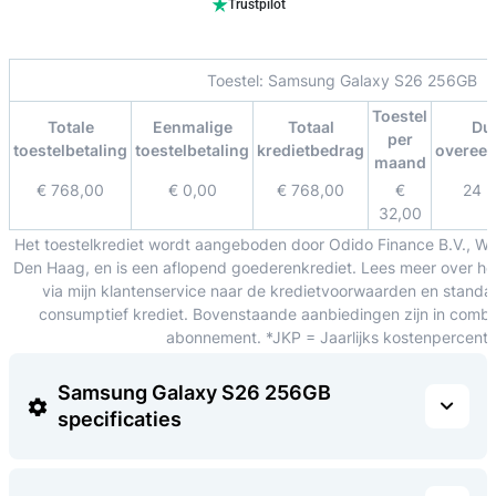
Trustpilot
Toestel:
Samsung Galaxy S26 256GB
Toestel
Totale
Eenmalige
Totaal
Du
per
toestelbetaling
toestelbetaling
kredietbedrag
overee
maand
€ 768,00
€ 0,00
€ 768,00
€
24 
32,00
Het toestelkrediet wordt aangeboden door Odido Finance B.V., W
Den Haag, en is een aflopend goederenkrediet. Lees meer over het
via mijn klantenservice naar de kredietvoorwaarden en standa
consumptief krediet. Bovenstaande aanbiedingen zijn in combin
abonnement. *JKP = Jaarlijks kostenpercent
Samsung Galaxy S26 256GB
specificaties