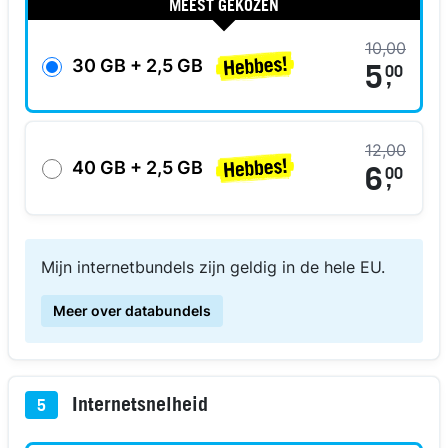
MEEST GEKOZEN
10,00
30 GB + 2,5 GB
5
00
,
12,00
40 GB + 2,5 GB
6
00
,
Mijn internetbundels zijn geldig in de hele EU.
Meer over databundels
Internetsnelheid
5