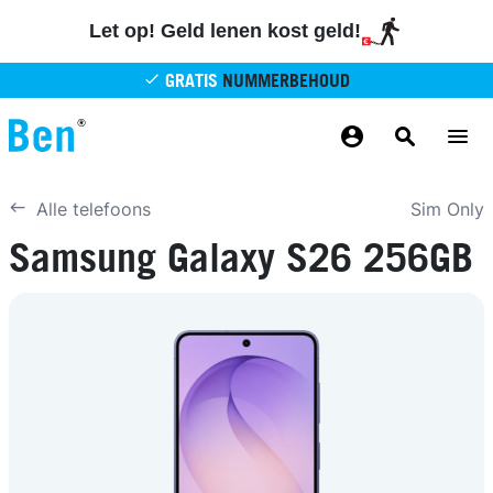
Overslaan en naar de inhoud gaan
Let op! Geld lenen kost geld!
GRATIS
NUMMERBEHOUD
GRATIS
BETROUWBAAR
MAANDELIJKS AANPASSEN
GRATIS
BEZORGING
ODIDO NETWERK
Sim Only
Alle telefoons
Samsung Galaxy S26 256GB