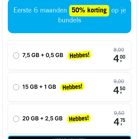
Eerste 6 maanden
50% korting
op je
bundels
8,00
7,5 GB + 0,5 GB
4
00
,
9,00
15 GB + 1 GB
4
50
,
9,50
20 GB + 2,5 GB
4
75
,