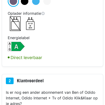
Oplader informatie
10-25
W
USB PD
Energielabel
kijk in 3D
kijk in 3D
kijk in 3D
Direct leverbaar
Klantvoordeel
2
Is er nog een ander abonnement van Ben of Odido
Internet, Odido Internet + Tv of Odido Klik&Klaar op
je adres?