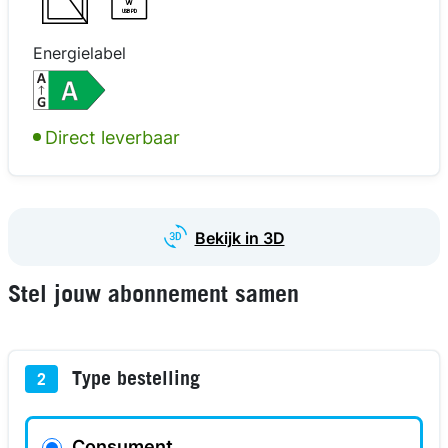
W
USB PD
Energielabel
kijk in 3D
kijk in 3D
kijk in 3D
Direct leverbaar
Bekijk in 3D
Stel jouw abonnement samen
Type bestelling
2
Consument