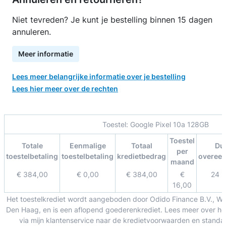
Niet tevreden? Je kunt je bestelling binnen 15 dagen
annuleren.
Meer informatie
Lees meer belangrijke informatie over je bestelling
Lees hier meer over de rechten
Toestel:
Google Pixel 10a 128GB
Toestel
Totale
Eenmalige
Totaal
Du
per
toestelbetaling
toestelbetaling
kredietbedrag
overee
maand
€ 384,00
€ 0,00
€ 384,00
€
24 
16,00
Het toestelkrediet wordt aangeboden door Odido Finance B.V., W
Den Haag, en is een aflopend goederenkrediet. Lees meer over het
via mijn klantenservice naar de kredietvoorwaarden en standa