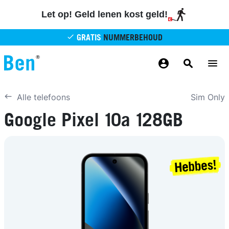
Overslaan en naar de inhoud gaan
Let op! Geld lenen kost geld!
GRATIS
NUMMERBEHOUD
GRATIS
BETROUWBAAR
MAANDELIJKS AANPASSEN
GRATIS
BEZORGING
ODIDO NETWERK
Sim Only
Alle telefoons
Google Pixel 10a 128GB