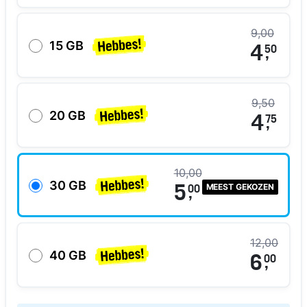
9,00
15 GB
4
50
,
9,50
20 GB
4
75
,
10,00
30 GB
MEEST GEKOZEN
5
00
,
12,00
40 GB
6
00
,