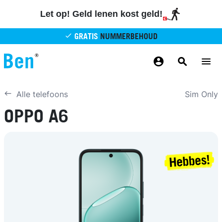
Overslaan en naar de inhoud gaan
Let op! Geld lenen kost geld!
GRATIS
NUMMERBEHOUD
GRATIS
BETROUWBAAR
MAANDELIJKS AANPASSEN
GRATIS
BEZORGING
ODIDO NETWERK
Sim Only
Alle telefoons
OPPO A6