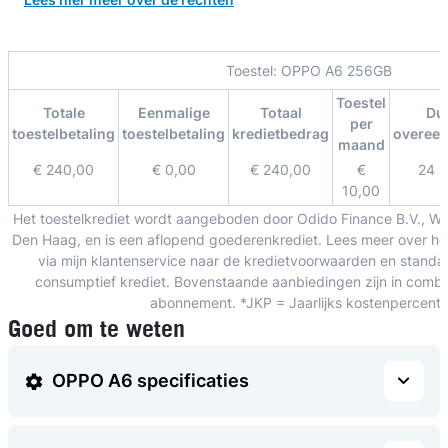
Toestel:
OPPO A6 256GB
Toestel
Totale
Eenmalige
Totaal
Du
per
toestelbetaling
toestelbetaling
kredietbedrag
overee
maand
€ 240,00
€ 0,00
€ 240,00
€
24 
10,00
Het toestelkrediet wordt aangeboden door Odido Finance B.V., W
Den Haag, en is een aflopend goederenkrediet. Lees meer over het
via mijn klantenservice naar de kredietvoorwaarden en standa
consumptief krediet. Bovenstaande aanbiedingen zijn in combin
abonnement. *JKP = Jaarlijks kostenpercent
Goed om te weten
OPPO A6 specificaties