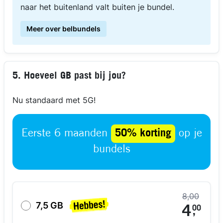
naar het buitenland valt buiten je bundel.
Meer over belbundels
5. Hoeveel GB past bij jou?
Nu standaard met 5G!
Eerste 6 maanden
50% korting
op je
bundels
8,00
7,5 GB
4
00
,