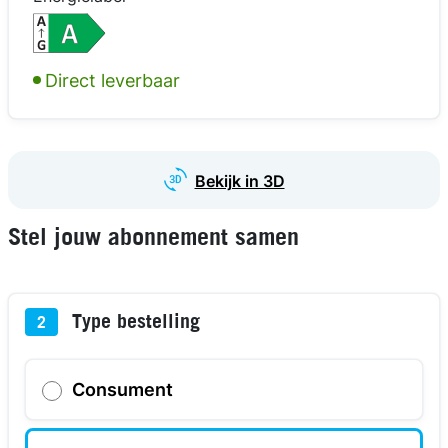
kijk in 3D
kijk in 3D
kijk in 3D
Direct leverbaar
Bekijk in 3D
Stel jouw abonnement samen
Type bestelling
2
Consument