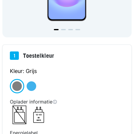
Toestelkleur
1
Kleur: Grijs
Oplader informatie
10-45
W
USB PD
Energielabel