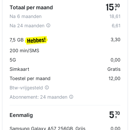
15
30
Totaal per maand
,
Na
6
maanden
18,61
Na
24 maanden
6,61
3,30
7,5 GB
200 min/SMS
5G
0,00
Simkaart
Gratis
Toestel per maand
12,00
Btw-vrijgesteld
Abonnement:
24 maanden
5
70
Eenmalig
,
Samsung Galaxy A57 256GB
,
Grijs
0,00