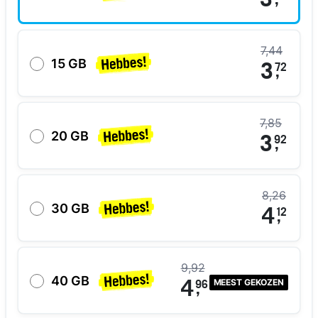
3
,
7,44
15 GB
3
72
,
7,85
20 GB
3
92
,
8,26
30 GB
4
12
,
9,92
40 GB
MEEST GEKOZEN
4
96
,