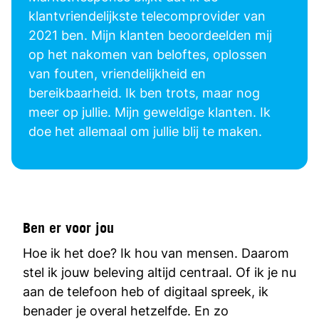
klantvriendelijkste telecomprovider van
2021 ben. Mijn klanten beoordeelden mij
op het nakomen van beloftes, oplossen
van fouten, vriendelijkheid en
bereikbaarheid. Ik ben trots, maar nog
meer op jullie. Mijn geweldige klanten. Ik
doe het allemaal om jullie blij te maken.
Ben er voor jou
Hoe ik het doe? Ik hou van mensen. Daarom
stel ik jouw beleving altijd centraal. Of ik je nu
aan de telefoon heb of digitaal spreek, ik
benader je overal hetzelfde. En zo