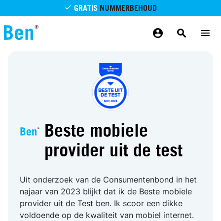
Overslaan en naar de inhoud gaan
GRATIS
NUMMERBEHOUD
GRATIS
BETROUWBAAR
MAANDELIJKS AANPASSEN
GRATIS
BEZORGING
ODIDO NETWERK
Beste mobiele
provider uit de test
Uit onderzoek van de Consumentenbond in het
najaar van 2023 blijkt dat ik de Beste mobiele
provider uit de Test ben. Ik scoor een dikke
voldoende op de kwaliteit van mobiel internet.