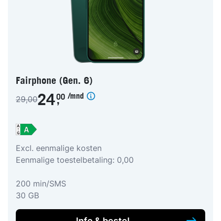
Fairphone (Gen. 6)
/mnd
24
00
29,00
,
Excl. eenmalige kosten
Eenmalige toestelbetaling: 0,00
200 min/SMS
30 GB
Info & bestel