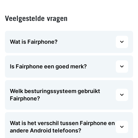
telefoon met abonnement bij Ben?
Je gebruikt Odido. Dat is het
beste
Veelgestelde vragen
mobiele netwerk
.
Je stelt je eigen abonnement samen.
Wat is Fairphone?
Je kiest dus zelf hoeveel minuten,
sms’jes en data je nodig hebt.
Past een bundel niet meer bij je
Is Fairphone een goed merk?
verbruik? Dan kun je hem maandelijks
aanpassen. Naar boven of beneden.
Welk besturingssysteem gebruikt
Bij mij geniet je van scherpe prijzen. Zo
Fairphone?
hou jij geld over voor de écht leuke
dingen.
Wat is het verschil tussen Fairphone en
andere Android telefoons?