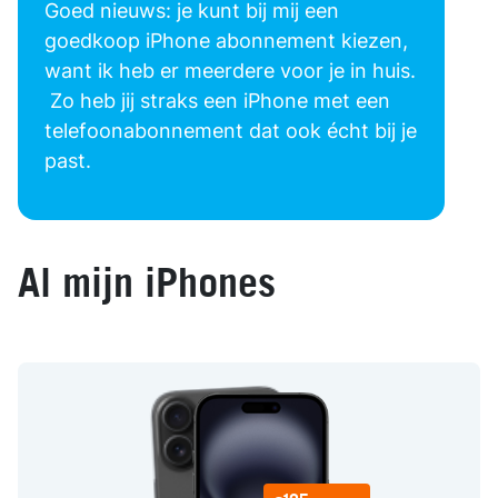
Goed nieuws: je kunt bij mij een
goedkoop iPhone abonnement kiezen,
want ik heb er meerdere voor je in huis.
Zo heb jij straks een iPhone met een
telefoonabonnement dat ook écht bij je
past.
Al mijn iPhones