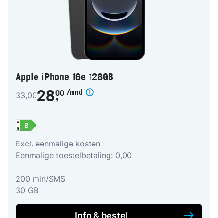
Apple iPhone 16e 128GB
/mnd
28
00
33,00
,
Excl. eenmalige kosten
Eenmalige toestelbetaling: 0,00
200 min/SMS
30 GB
Info & bestel