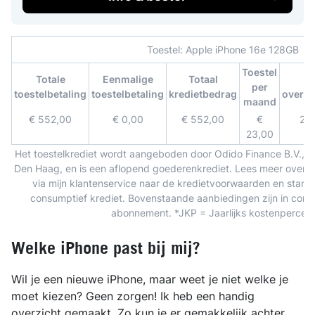
Toestel:
Apple iPhone 16e 128GB
Toestel
Totale
Eenmalige
Totaal
D
per
toestelbetaling
toestelbetaling
kredietbedrag
overe
maand
€ 552,00
€ 0,00
€ 552,00
€
24
23,00
Het toestelkrediet wordt aangeboden door Odido Finance B.V., 
Den Haag, en is een aflopend goederenkrediet. Lees meer over he
via mijn klantenservice naar de kredietvoorwaarden en stand
consumptief krediet. Bovenstaande aanbiedingen zijn in combi
abonnement. *JKP = Jaarlijks kostenpercen
Welke iPhone past bij mij?
Wil je een nieuwe iPhone, maar weet je niet welke je
moet kiezen? Geen zorgen! Ik heb een handig
overzicht gemaakt. Zo kun je er gemakkelijk achter