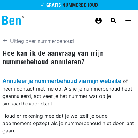
Overslaan en naar de inhoud gaan
GRATIS
NUMMERBEHOUD
GRATIS
BETROUWBAAR
MAANDELIJKS AANPASSEN
GRATIS
BEZORGING
ODIDO NETWERK
Uitleg over nummerbehoud
Hoe kan ik de aanvraag van mijn
nummerbehoud annuleren?
Annuleer je nummerbehoud via mijn website
of
neem contact met me op. Als je je nummerbehoud hebt
geannuleerd, activeer je het nummer wat op je
simkaarthouder staat.
Houd er rekening mee dat je wel zelf je oude
abonnement opzegt als je nummerbehoud niet door laat
gaan.