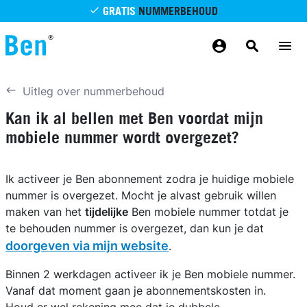
Overslaan en naar de inhoud gaan
GRATIS
NUMMERBEHOUD
GRATIS
BETROUWBAAR
MAANDELIJKS AANPASSEN
GRATIS
BEZORGING
ODIDO NETWERK
Uitleg over nummerbehoud
Kan ik al bellen met Ben voordat mijn
mobiele nummer wordt overgezet?
Ik activeer je Ben abonnement zodra je huidige mobiele
nummer is overgezet. Mocht je alvast gebruik willen
maken van het
tijdelijke
Ben mobiele nummer totdat je
te behouden nummer is overgezet, dan kun je dat
doorgeven via mijn website
.
Binnen 2 werkdagen activeer ik je Ben mobiele nummer.
Vanaf dat moment gaan je abonnementskosten in.