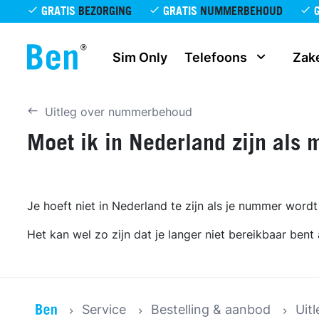
Overslaan en naar de inhoud gaan
GRATIS
BEZORGING
GRATIS
NUMMERBEHOUD
Sim Only
Telefoons
Zake
Uitleg over nummerbehoud
Moet ik in Nederland zijn als
Je hoeft niet in Nederland te zijn als je nummer word
Het kan wel zo zijn dat je langer niet bereikbaar bent 
Service
Bestelling & aanbod
Uit