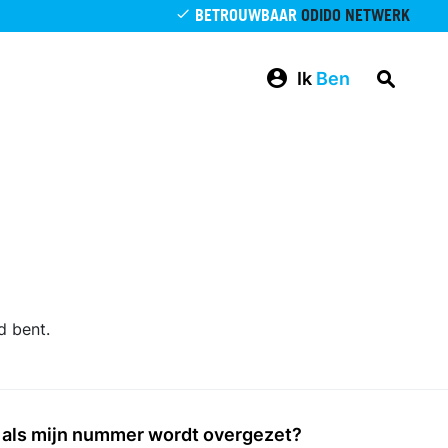
BETROUWBAAR
ODIDO NETWERK
Ik
Ben
d bent.
n als mijn nummer wordt overgezet?