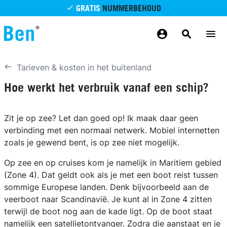
Overslaan en naar de inhoud gaan
GRATIS
NUMMERBEHOUD
GRATIS
BETROUWBAAR
MAANDELIJKS AANPASSEN
GRATIS
BEZORGING
ODIDO NETWERK
Tarieven & kosten in het buitenland
Hoe werkt het verbruik vanaf een schip?
Zit je op zee? Let dan goed op! Ik maak daar geen
verbinding met een normaal netwerk. Mobiel internetten
zoals je gewend bent, is op zee niet mogelijk.
Op zee en op cruises kom je namelijk in Maritiem gebied
(Zone 4). Dat geldt ook als je met een boot reist tussen
sommige Europese landen. Denk bijvoorbeeld aan de
veerboot naar Scandinavië. Je kunt al in Zone 4 zitten
terwijl de boot nog aan de kade ligt. Op de boot staat
namelijk een satellietontvanger. Zodra die aanstaat en je