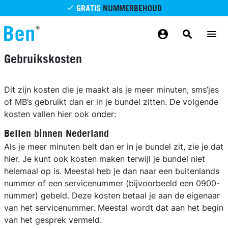
Overslaan en naar de inhoud gaan
GRATIS
NUMMERBEHOUD
GRATIS
BETROUWBAAR
MAANDELIJKS AANPASSEN
GRATIS
BEZORGING
ODIDO NETWERK
Gebruikskosten
Dit zijn kosten die je maakt als je meer minuten, sms’jes
of MB’s gebruikt dan er in je bundel zitten. De volgende
kosten vallen hier ook onder:
Bellen binnen Nederland
Als je meer minuten belt dan er in je bundel zit, zie je dat
hier. Je kunt ook kosten maken terwijl je bundel niet
helemaal op is. Meestal heb je dan naar een buitenlands
nummer of een servicenummer (bijvoorbeeld een 0900-
nummer) gebeld. Deze kosten betaal je aan de eigenaar
van het servicenummer. Meestal wordt dat aan het begin
van het gesprek vermeld.