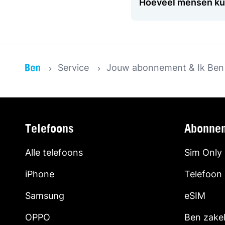
Hoeveel mensen kun
Service
Jouw abonnement & Ik Ben
Telefoons
Abonne
Alle telefoons
Sim Only
iPhone
Telefoon
Samsung
eSIM
OPPO
Ben zakel