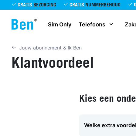
Overslaan en naar de inhoud gaan
GRATIS
BEZORGING
GRATIS
NUMMERBEHOUD
Sim Only
Telefoons
Zake
Jouw abonnement & Ik Ben
Klantvoordeel
Kies een ond
Welke extra voordel