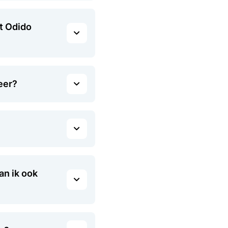
t Odido
eer?
.
an ik ook