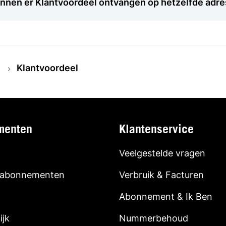
nen er Klantvoordeel ontvangen op hetzelfde adre
Klantvoordeel
menten
Klantenservice
Veelgestelde vragen
 abonnementen
Verbruik & Facturen
Abonnement & Ik Ben
ijk
Nummerbehoud