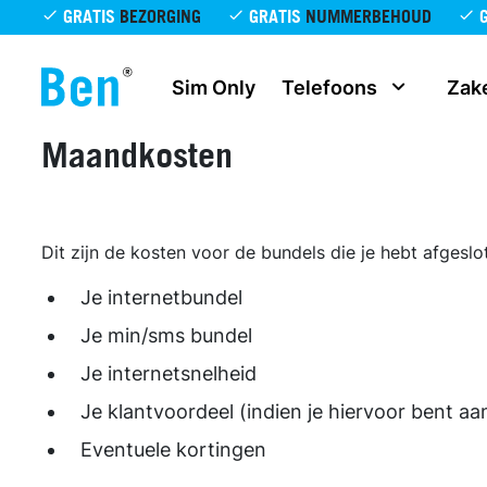
Overslaan en naar de inhoud gaan
GRATIS
BEZORGING
GRATIS
NUMMERBEHOUD
Sim Only
Telefoons
Zake
Maandkosten
Dit zijn de kosten voor de bundels die je hebt afgeslot
Je internetbundel
Je min/sms bundel
Je internetsnelheid
Je klantvoordeel (indien je hiervoor bent a
Eventuele kortingen