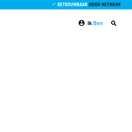
BETROUWBAAR
ODIDO NETWERK
Ik
Ben