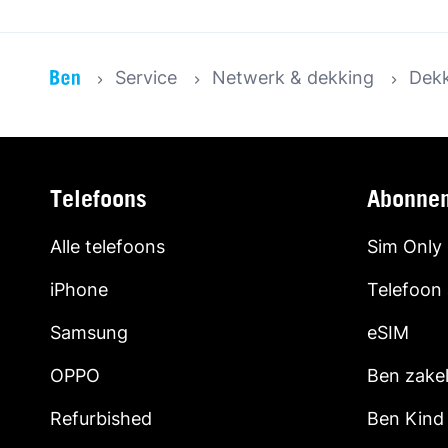
Service
Netwerk & dekking
Dekk
Telefoons
Abonne
Alle telefoons
Sim Only
iPhone
Telefoon
Samsung
eSIM
OPPO
Ben zakel
Refurbished
Ben Kind