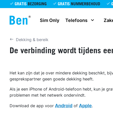
Overslaan en naar de inhoud gaan
GRATIS
BEZORGING
GRATIS
NUMMERBEHOUD
Sim Only
Telefoons
Zake
Dekking & bereik
De verbinding wordt tijdens e
Het kan zijn dat je over mindere dekking beschikt, bijv
gesprekspartner geen goede dekking heeft.
Als je een iPhone of Android-telefoon hebt, kun je g
problemen met het netwerk ondervindt.
Android
Apple
Download de app voor
of
.