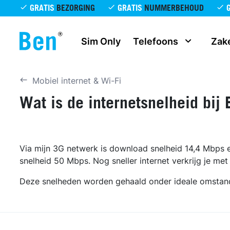
Overslaan en naar de inhoud gaan
GRATIS
BEZORGING
GRATIS
NUMMERBEHOUD
Sim Only
Telefoons
Zake
Mobiel internet & Wi-Fi
Wat is de internetsnelheid bij
Via mijn 3G netwerk is download snelheid 14,4 Mbps 
snelheid 50 Mbps. Nog sneller internet verkrijg je me
Deze snelheden worden gehaald onder ideale omstandig