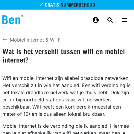
Overslaan en naar de inhoud gaan
GRATIS
NUMMERBEHOUD
GRATIS
BETROUWBAAR
MAANDELIJKS AANPASSEN
GRATIS
BEZORGING
ODIDO NETWERK
Mobiel internet & Wi-Fi
Wat is het verschil tussen wifi en mobiel
internet?
Wifi en mobiel internet zijn allebei draadloze netwerken.
Het verschil zit in wie het aanbied. Een wifi verbinding is
het lokale draadloze netwerk wat je thuis hebt. Ook zijn
er op bijvoorbeeld stations vaak wifi netwerken
beschikbaar. Wifi heeft een kort bereik (meestal een
meter of 10) en is dus alleen lokaal bruikbaar.
Mobiel internet is de verbinding die ik aanbied. Hiermee
ben je niet afhankelijk van wifi netwerken, maar ben je