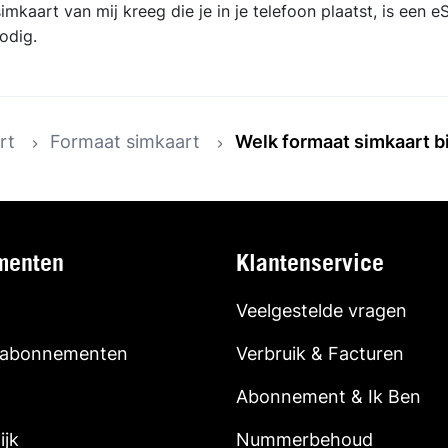
kaart van mij kreeg die je in je telefoon plaatst, is een eS
odig.
rt
Formaat simkaart
Welk formaat simkaart b
menten
Klantenservice
Veelgestelde vragen
 abonnementen
Verbruik & Facturen
Abonnement & Ik Ben
ijk
Nummerbehoud