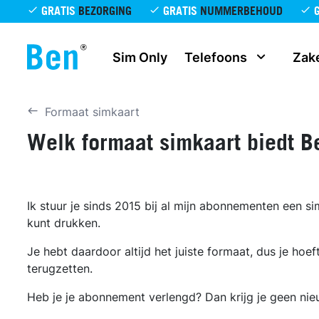
Overslaan en naar de inhoud gaan
GRATIS
BEZORGING
GRATIS
NUMMERBEHOUD
Sim Only
Telefoons
Zake
Formaat simkaart
Welk formaat simkaart biedt B
Ik stuur je sinds 2015 bij al mijn abonnementen een s
kunt drukken.
Je hebt daardoor altijd het juiste formaat, dus je hoe
terugzetten.
Heb je je abonnement verlengd? Dan krijg je geen nie