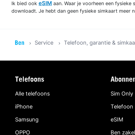
eSIM
Ik bied ook
aan. Waar je voorheen een fysieke sim
downloadt. Je hebt dan geen fysieke simkaart meer n
Service
Telefoon, garantie & simkaa
Telefoons
Abonne
Alle telefoons
Sim Only
iPhone
Telefoon
Samsung
eSIM
OPPO
Ben zakel