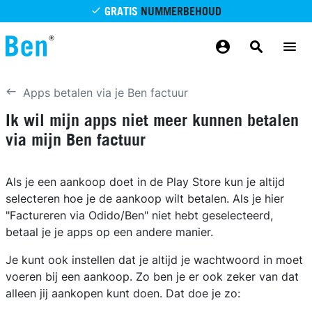
Overslaan en naar de inhoud gaan
GRATIS
NUMMERBEHOUD
GRATIS
BETROUWBAAR
MAANDELIJKS AANPASSEN
GRATIS
BEZORGING
ODIDO NETWERK
Apps betalen via je Ben factuur
Ik wil mijn apps niet meer kunnen betalen
via mijn Ben factuur
Als je een aankoop doet in de Play Store kun je altijd
selecteren hoe je de aankoop wilt betalen. Als je hier
"Factureren via Odido/Ben" niet hebt geselecteerd,
betaal je je apps op een andere manier.
Je kunt ook instellen dat je altijd je wachtwoord in moet
voeren bij een aankoop. Zo ben je er ook zeker van dat
alleen jij aankopen kunt doen. Dat doe je zo: