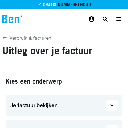
Overslaan en naar de inhoud gaan
GRATIS
NUMMERBEHOUD
GRATIS
BETROUWBAAR
MAANDELIJKS AANPASSEN
GRATIS
BEZORGING
ODIDO NETWERK
Verbruik & facturen
Uitleg over je factuur
Kies een onderwerp
Je factuur bekijken