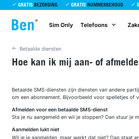
Overslaan en naar de inhoud gaan
GRATIS
BEZORGING
GRATIS
NUMMERBEHOUD
Sim Only
Telefoons
Zake
Betaalde diensten
Hoe kan ik mij aan- of afmeld
Betaalde SMS-diensten zijn diensten van andere partij
om een abonnement. Bijvoorbeeld voor spelletjes of voe
Afmelden voor een betaalde SMS-dienst
Sta je nu aangemeld en wil je stoppen? Dan stuur je
Aanmelden lukt niet
Wil je je aanmelden, maar werkt dat niet? Dan staat 