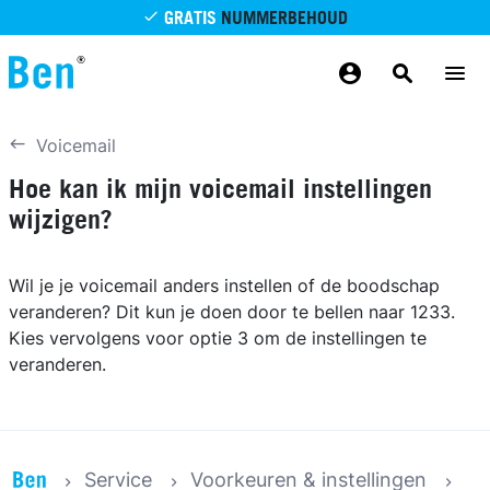
Overslaan en naar de inhoud gaan
GRATIS
NUMMERBEHOUD
GRATIS
BETROUWBAAR
MAANDELIJKS AANPASSEN
GRATIS
BEZORGING
ODIDO NETWERK
Voicemail
Hoe kan ik mijn voicemail instellingen
wijzigen?
Wil je je voicemail anders instellen of de boodschap
veranderen? Dit kun je doen door te bellen naar 1233.
Kies vervolgens voor optie 3 om de instellingen te
veranderen.
Service
Voorkeuren & instellingen