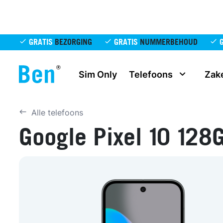
Overslaan en naar de inhoud gaan
GRATIS
BEZORGING
GRATIS
NUMMERBEHOUD
Sim Only
Telefoons
Zake
Alle telefoons
Google Pixel 10 128