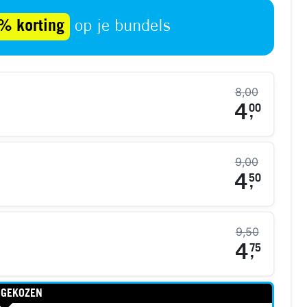
% korting
op je bundels
8,00
4
00
,
9,00
4
50
,
9,50
4
75
,
 GEKOZEN