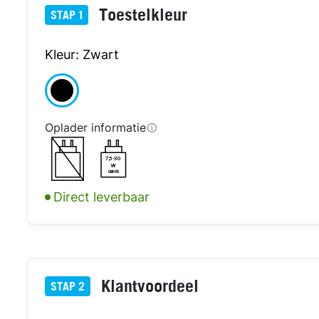
Toestelkleur
STAP
1
Kleur: Zwart
Oplader informatie
7,5-30
W
USB PD
Direct leverbaar
Klantvoordeel
STAP
2