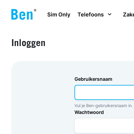
Overslaan en naar de inhoud gaan
Sim Only
Telefoons
Zake
Inloggen
Gebruikersnaam
Vul je Ben-gebruikersnaam in.
Wachtwoord