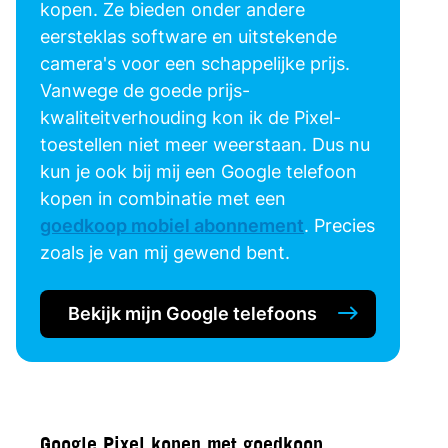
kopen. Ze bieden onder andere
eersteklas software en uitstekende
camera's voor een schappelijke prijs.
Vanwege de goede prijs-
kwaliteitverhouding kon ik de Pixel-
toestellen niet meer weerstaan. Dus nu
kun je ook bij mij een Google telefoon
kopen in combinatie met een
goedkoop mobiel abonnement
. Precies
zoals je van mij gewend bent.
Bekijk mijn Google telefoons
Google Pixel kopen met goedkoop