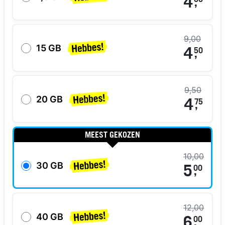
4
00
,
9,00
15 GB
4
50
,
9,50
20 GB
4
75
,
MEEST GEKOZEN
10,00
30 GB
5
00
,
12,00
40 GB
6
00
,