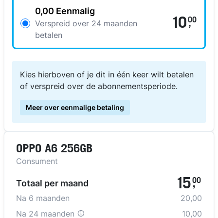
0,00 Eenmalig
10
00
,
Verspreid over 24 maanden
betalen
Kies hierboven of je dit in één keer wilt betalen
of verspreid over de abonnementsperiode.
Meer over eenmalige betaling
OPPO A6 256GB
Consument
15
00
Totaal per maand
,
Na
6
maanden
20,00
Na
24 maanden
10,00