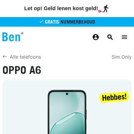
Overslaan en naar de inhoud gaan
Let op! Geld lenen kost geld!
GRATIS
NUMMERBEHOUD
GRATIS
BETROUWBAAR
MAANDELIJKS AANPASSEN
GRATIS
BEZORGING
ODIDO NETWERK
Sim Only
Alle telefoons
OPPO A6