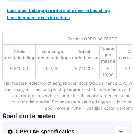
Lees meer belangrijke informatie over je bestelling
Lees hier meer over de rechten
Toestel:
OPPO A6 256GB
Toestel
Totale
Eenmalige
Totaal
Du
per
toestelbetaling
toestelbetaling
kredietbedrag
overee
maand
€ 240,00
€ 0,00
€ 240,00
€
24 
10,00
Het toestelkrediet wordt aangeboden door Odido Finance B.V., W
Den Haag, en is een aflopend goederenkrediet. Lees meer over het
via mijn klantenservice naar de kredietvoorwaarden en standa
consumptief krediet. Bovenstaande aanbiedingen zijn in combin
abonnement. *JKP = Jaarlijks kostenpercent
Goed om te weten
OPPO A6 specificaties