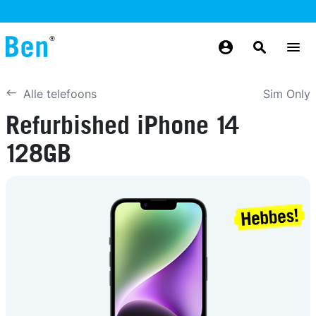
Overslaan en naar de inhoud gaan
GRATIS
MAANDELIJKS AANPASSEN
BETROUWBAAR
GRATIS
GRATIS
NUMMERBEHOUD
BEZORGING
ODIDO NETWERK
Sim Only
Alle telefoons
Refurbished iPhone 14
128GB