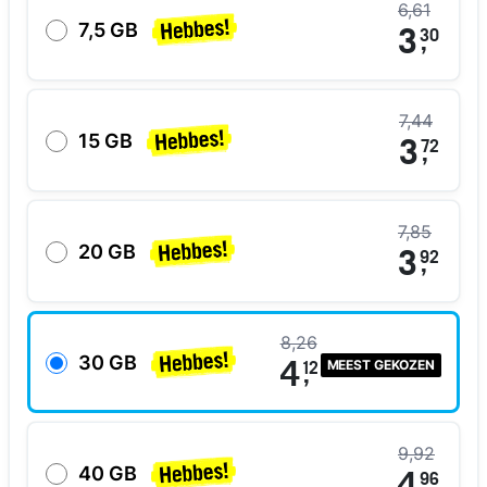
6,61
7,5 GB
3
30
,
7,44
15 GB
3
72
,
7,85
20 GB
3
92
,
8,26
30 GB
MEEST GEKOZEN
4
12
,
9,92
40 GB
96