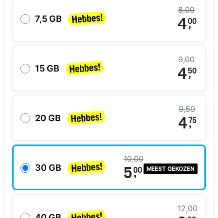
8,00
7,5 GB
4
00
,
9,00
15 GB
4
50
,
9,50
20 GB
4
75
,
10,00
30 GB
MEEST GEKOZEN
5
00
,
12,00
40 GB