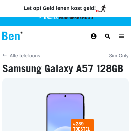
Overslaan en naar de inhoud gaan
Let op! Geld lenen kost geld!
GRATIS
NUMMERBEHOUD
GRATIS
BETROUWBAAR
MAANDELIJKS AANPASSEN
GRATIS
BEZORGING
ODIDO NETWERK
Sim Only
Alle telefoons
Samsung Galaxy A57 128GB
€289
€289
€289
TOESTEL
TOESTEL
TOESTEL