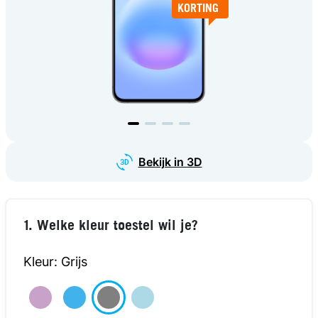
KORTING
KORTING
KORTING
kijk in 3D
Bekijk in 3D
1. Welke kleur toestel wil je?
Kleur: Grijs
€289
TOESTEL