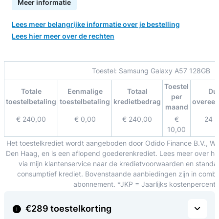
Meer informatie
Lees meer belangrijke informatie over je bestelling
Lees hier meer over de rechten
Toestel:
Samsung Galaxy A57 128GB
Toestel
Totale
Eenmalige
Totaal
Du
per
toestelbetaling
toestelbetaling
kredietbedrag
overee
maand
€ 240,00
€ 0,00
€ 240,00
€
24 
10,00
Het toestelkrediet wordt aangeboden door Odido Finance B.V., W
Den Haag, en is een aflopend goederenkrediet. Lees meer over het
via mijn klantenservice naar de kredietvoorwaarden en standa
consumptief krediet. Bovenstaande aanbiedingen zijn in combin
abonnement. *JKP = Jaarlijks kostenpercent
€289 toestelkorting