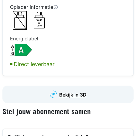
KORTING
Oplader informatie
10-45
W
USB PD
Energielabel
Direct leverbaar
kijk in 3D
Bekijk in 3D
Stel jouw abonnement samen