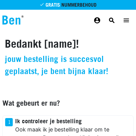
Overslaan en naar de inhoud gaan
GRATIS
NUMMERBEHOUD
GRATIS
BETROUWBAAR
MAANDELIJKS AANPASSEN
GRATIS
BEZORGING
ODIDO NETWERK
Bedankt [name]!
jouw bestelling is succesvol
geplaatst, je bent bijna klaar!
Wat gebeurt er nu?
Ik controleer je bestelling
Ook maak ik je bestelling klaar om te