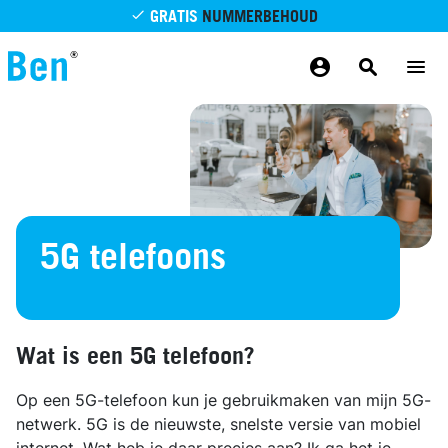
Overslaan en naar de inhoud gaan
GRATIS
NUMMERBEHOUD
GRATIS
BETROUWBAAR
MAANDELIJKS AANPASSEN
GRATIS
BEZORGING
ODIDO NETWERK
5G telefoons
Wat is een 5G telefoon?
Op een 5G-telefoon kun je gebruikmaken van mijn 5G-
netwerk. 5G is de nieuwste, snelste versie van mobiel