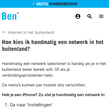
Overslaan en naar de inhoud gaan
GRATIS
NUMMERBEHOUD
GRATIS
BETROUWBAAR
MAANDELIJKS AANPASSEN
GRATIS
BEZORGING
ODIDO NETWERK
Internet in het buitenland
Hoe kies ik handmatig een netwerk in het
buitenland?
Handmatig een netwerk selecteren is handig als je in het
buitenland beter bereik wilt. Of als je
verbindingsproblemen hebt.
De menu’s kunnen per toestel iets verschillen.
Heb je een iPhone? Zo stel je handmatig een netwerk in:
Ga naar ‘Instellingen’