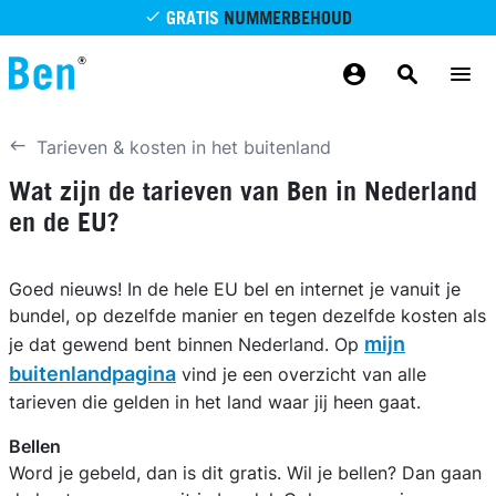
Overslaan en naar de inhoud gaan
GRATIS
NUMMERBEHOUD
GRATIS
BETROUWBAAR
MAANDELIJKS AANPASSEN
GRATIS
BEZORGING
ODIDO NETWERK
Tarieven & kosten in het buitenland
Wat zijn de tarieven van Ben in Nederland
en de EU?
Goed nieuws! In de hele EU bel en internet je vanuit je
bundel, op dezelfde manier en tegen dezelfde kosten als
mijn
je dat gewend bent binnen Nederland. Op
buitenlandpagina
vind je een overzicht van alle
tarieven die gelden in het land waar jij heen gaat.
Bellen
Word je gebeld, dan is dit gratis. Wil je bellen? Dan gaan