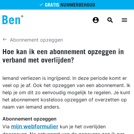
Overslaan en naar de inhoud gaan
GRATIS
NUMMERBEHOUD
GRATIS
BETROUWBAAR
MAANDELIJKS AANPASSEN
GRATIS
BEZORGING
ODIDO NETWERK
Abonnement opzeggen
Hoe kan ik een abonnement opzeggen in
verband met overlijden?
Iemand verliezen is ingrijpend. In deze periode komt er
veel op je af. Ook het opzeggen van een abonnement. Ik
help je om dit zo eenvoudig mogelijk te regelen. Je kunt
het abonnement kosteloos opzeggen of overzetten op
naam van iemand anders.
Abonnement opzeggen
mijn webformulier
Via
kun je het overlijden