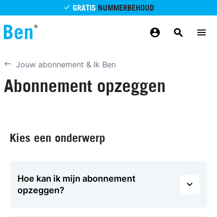
Overslaan en naar de inhoud gaan
GRATIS
NUMMERBEHOUD
GRATIS
BETROUWBAAR
MAANDELIJKS AANPASSEN
GRATIS
BEZORGING
ODIDO NETWERK
Jouw abonnement & Ik Ben
Abonnement opzeggen
Kies een onderwerp
Hoe kan ik mijn abonnement
opzeggen?