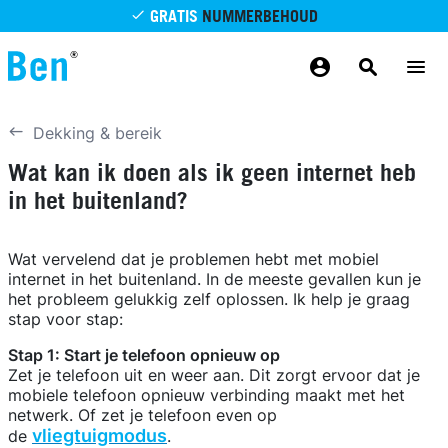
Overslaan en naar de inhoud gaan
GRATIS
NUMMERBEHOUD
GRATIS
BETROUWBAAR
MAANDELIJKS AANPASSEN
GRATIS
BEZORGING
ODIDO NETWERK
Dekking & bereik
Wat kan ik doen als ik geen internet heb
in het buitenland?
Wat vervelend dat je problemen hebt met mobiel
internet in het buitenland. In de meeste gevallen kun je
het probleem gelukkig zelf oplossen. Ik help je graag
stap voor stap:
Stap 1: Start je telefoon opnieuw op
Zet je telefoon uit en weer aan. Dit zorgt ervoor dat je
mobiele telefoon opnieuw verbinding maakt met het
netwerk. Of zet je telefoon even op
vliegtuigmodus
de
.