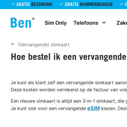
Overslaan en naar de inhoud gaan
GRATIS
BEZORGING
GRATIS
NUMMERBEHOUD
Sim Only
Telefoons
Zake
(Vervangende) simkaart
Hoe bestel ik een vervangende
Je kunt als klant zelf een vervangende simkaart aanv
Deze kosten worden verrekend op de factuur van vo
Een nieuwe simkaart is altijd een 3-in-1 simkaart, die 
eSIM
Je kunt ook voor een vervangende
kiezen. Deze