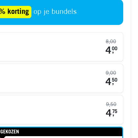
% korting
op je bundels
8,00
4
00
,
9,00
4
50
,
9,50
4
75
,
 GEKOZEN