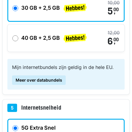
10,00
30 GB + 2,5 GB
5
00
,
12,00
40 GB + 2,5 GB
6
00
,
Mijn internetbundels zijn geldig in de hele EU.
Meer over databundels
Internetsnelheid
5
5G Extra Snel