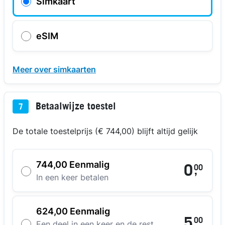
Simkaart
eSIM
Meer over simkaarten
Betaalwijze toestel
7
De totale toestelprijs (€ 744,00) blijft altijd gelijk
744,00 Eenmalig
0
00
,
In een keer betalen
624,00 Eenmalig
5
00
,
Een deel in een keer en de rest