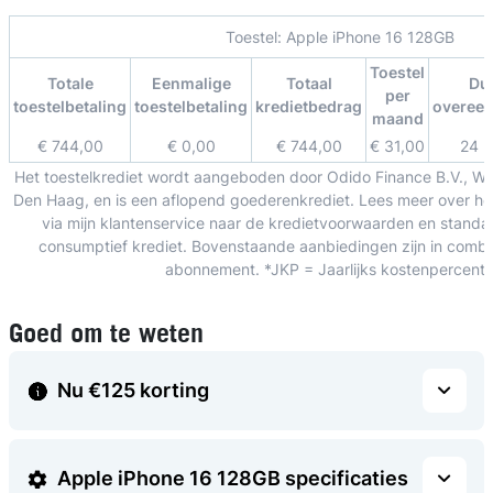
Toestel:
Apple iPhone 16 128GB
Toestel
Totale
Eenmalige
Totaal
Du
per
toestelbetaling
toestelbetaling
kredietbedrag
overee
maand
€ 744,00
€ 0,00
€ 744,00
€ 31,00
24 
Het toestelkrediet wordt aangeboden door Odido Finance B.V., W
Den Haag, en is een aflopend goederenkrediet. Lees meer over het
via mijn klantenservice naar de kredietvoorwaarden en standa
consumptief krediet. Bovenstaande aanbiedingen zijn in combin
abonnement. *JKP = Jaarlijks kostenpercent
Goed om te weten
Nu €125 korting
Apple iPhone 16 128GB specificaties