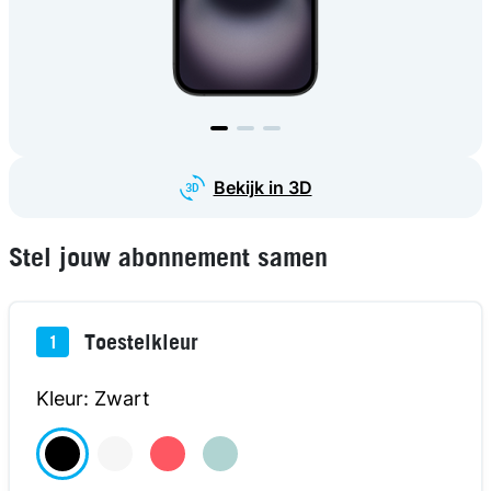
Bekijk in 3D
Stel jouw abonnement samen
Toestelkleur
1
€125
€125
€125
€125
Kleur: Zwart
TOESTEL
TOESTEL
TOESTEL
TOESTEL
KORTING
KORTING
KORTING
KORTING