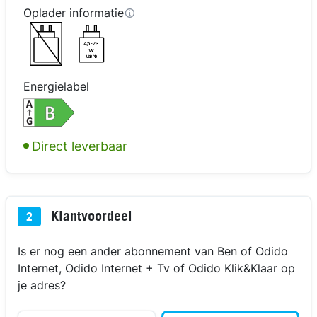
Oplader informatie
4,5-23
W
USB PD
Energielabel
kijk in 3D
kijk in 3D
kijk in 3D
kijk in 3D
Direct leverbaar
Klantvoordeel
2
Is er nog een ander abonnement van Ben of Odido
Internet, Odido Internet + Tv of Odido Klik&Klaar op
je adres?