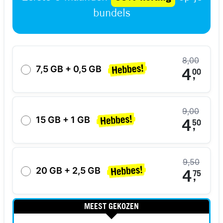
bundels
8,00
7,5 GB + 0,5 GB
4
00
,
9,00
15 GB + 1 GB
4
50
,
9,50
20 GB + 2,5 GB
4
75
,
MEEST GEKOZEN