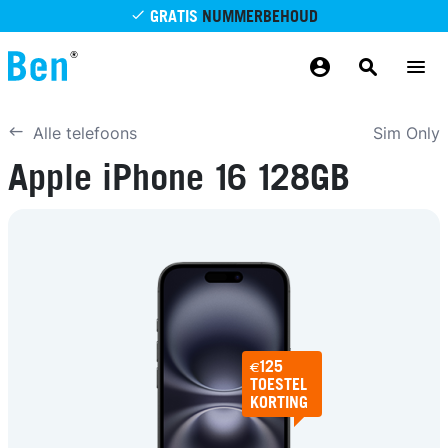
Overslaan en naar de inhoud gaan
GRATIS
NUMMERBEHOUD
GRATIS
BETROUWBAAR
MAANDELIJKS AANPASSEN
GRATIS
BEZORGING
ODIDO NETWERK
Sim Only
Alle telefoons
Apple iPhone 16 128GB
€125
TOESTEL
KORTING