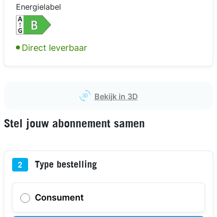
Energielabel
Direct leverbaar
kijk in 3D
kijk in 3D
kijk in 3D
kijk in 3D
Bekijk in 3D
Stel jouw abonnement samen
Type bestelling
2
Consument