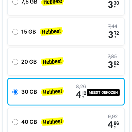
7,5 GB
3
30
,
7,44
15 GB
3
72
,
7,85
20 GB
3
92
,
8,26
30 GB
MEEST GEKOZEN
4
12
,
9,92
40 GB
4
96
,