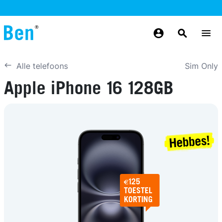
Overslaan en naar de inhoud gaan
GRATIS
MAANDELIJKS AANPASSEN
BETROUWBAAR
GRATIS
GRATIS
NUMMERBEHOUD
BEZORGING
ODIDO NETWERK
Sim Only
Alle telefoons
Apple iPhone 16 128GB
€125
TOESTEL
KORTING