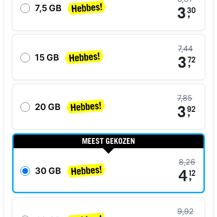
7,5 GB
3
30
,
7,44
15 GB
3
72
,
7,85
20 GB
3
92
,
MEEST GEKOZEN
8,26
30 GB
4
12
,
9,92