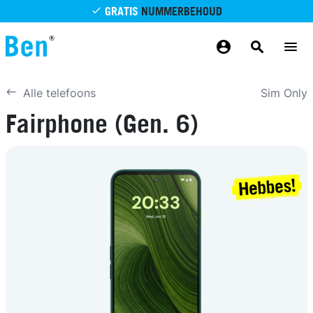
GRATIS
NUMMERBEHOUD
Overslaan en naar de inhoud gaan
GRATIS
BETROUWBAAR
MAANDELIJKS AANPASSEN
GRATIS
BEZORGING
ODIDO NETWERK
Sim Only
Alle telefoons
Fairphone (Gen. 6)