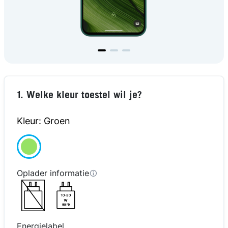
kijk in 3D
1. Welke kleur toestel wil je?
Kleur: Groen
Oplader informatie
10-30
W
USB PD
Energielabel