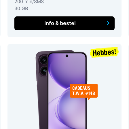
200 min/SMS
30 GB
Info & bestel
CADEAUS
T.W.V. €148