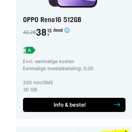
OPPO Reno16 512GB
/mnd
38
13
42,26
,
Excl. eenmalige kosten
Eenmalige toestelbetaling: 0,00
200 min/SMS
30 GB
Info & bestel