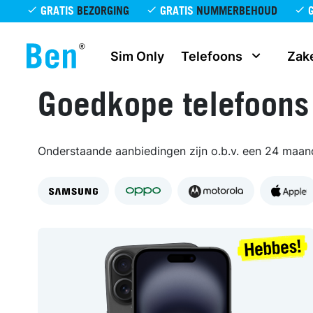
Overslaan en naar de inhoud gaan
GRATIS
BEZORGING
GRATIS
NUMMERBEHOUD
Sim Only
Telefoons
Zake
Goedkope telefoons
Onderstaande aanbiedingen zijn o.b.v. een 24 maa