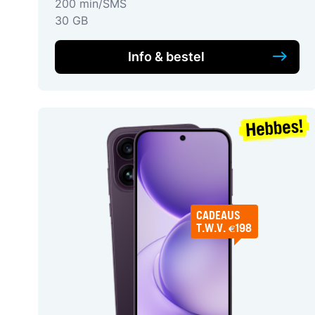
200 min/SMS
30 GB
Info & bestel
CADEAUS
T.W.V. €198