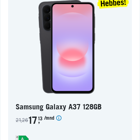
Samsung Galaxy A37 128GB
/mnd
17
13
21,26
,