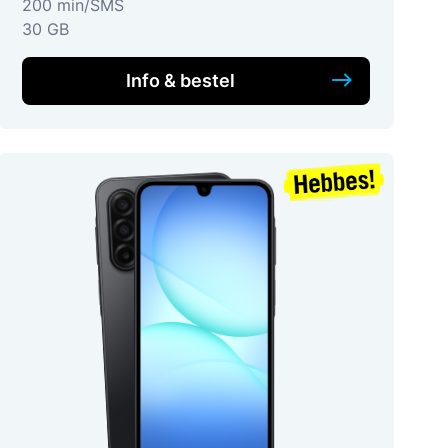
200 min/SMS
30 GB
Info & bestel