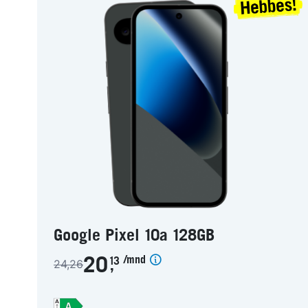
Google Pixel 10a 128GB
/mnd
20
13
24,26
,