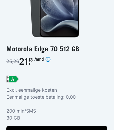
Motorola Edge 70 512 GB
/mnd
21
13
25,26
,
Excl. eenmalige kosten
Eenmalige toestelbetaling: 0,00
200 min/SMS
30 GB