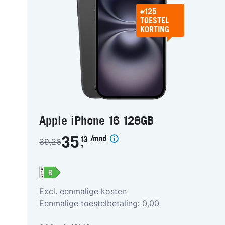
€125
TOESTEL
KORTING
Apple iPhone 16 128GB
/mnd
35
13
39,26
,
Excl. eenmalige kosten
Eenmalige toestelbetaling: 0,00