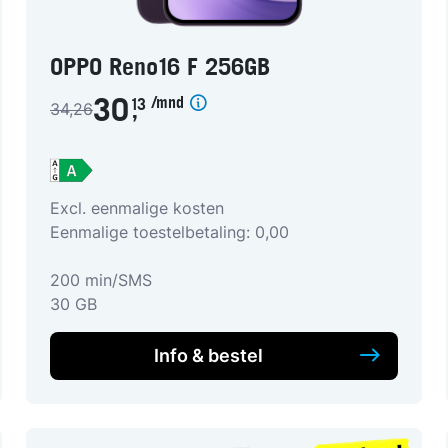
OPPO Reno16 F 256GB
/mnd
30
13
34,26
,
Excl. eenmalige kosten
Eenmalige toestelbetaling: 0,00
200 min/SMS
30 GB
Info & bestel