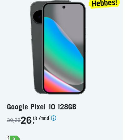
Google Pixel 10 128GB
/mnd
26
13
30,26
,