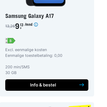
Samsung Galaxy A17
/mnd
9
13
13,26
,
Excl. eenmalige kosten
Eenmalige toestelbetaling: 0,00
200 min/SMS
30 GB
Info & bestel