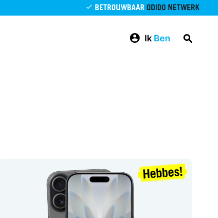
BETROUWBAAR
ODIDO NETWERK
Ik
Ben