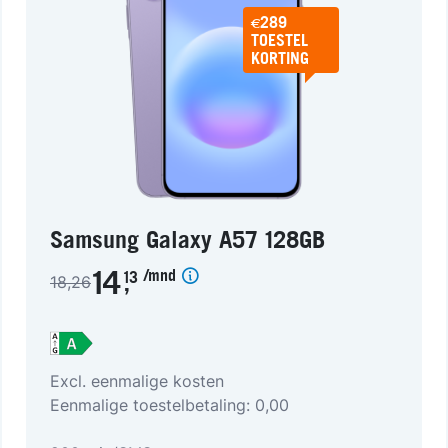
€289
TOESTEL
KORTING
Samsung Galaxy A57 128GB
/mnd
14
13
18,26
,
Excl. eenmalige kosten
Eenmalige toestelbetaling: 0,00