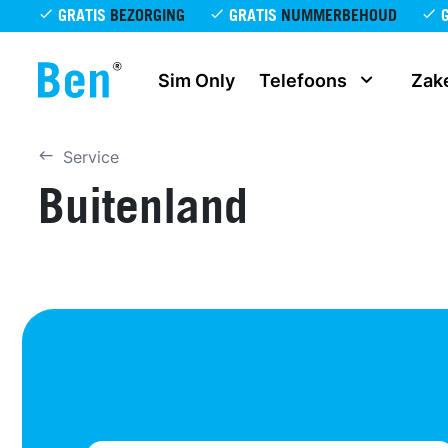
Overslaan en naar de inhoud gaan
GRATIS
BEZORGING
GRATIS
NUMMERBEHOUD
Sim Only
Telefoons
Zake
Service
Buitenland